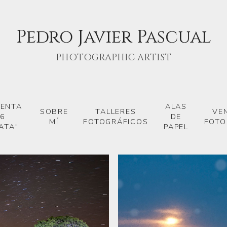
Pedro Javier Pascual
PHOTOGRAPHIC ARTIST
VENTA
ALAS
SOBRE
TALLERES
VE
6
DE
MÍ
FOTOGRÁFICOS
FOTO
ATA"
PAPEL