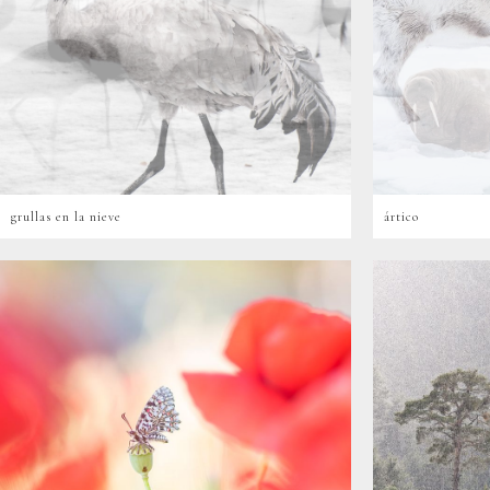
grullas en la nieve
ártico