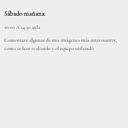
Sábado mañana:
10:00 A 14:30 aula
Comentaré algunas de mis imágenes más interesantes,
como se han realizado y el equipo utilizado.
Algunos consejos de cómo usar diferentes técnicas en la
Pedro Javier Pascual
naturaleza para conseguir imágenes macro más creativas
PHOTOGRAPHIC ARTIST
e impactantes.
Qué tipo de cámaras, objetivos, flash, filtros… resultan
más interesantes para la fotografía macro.
Sábado tarde: